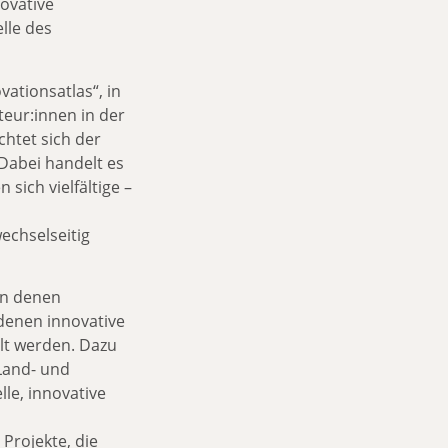
ovative
lle des
ationsatlas“, in
eur:innen in der
chtet sich der
Dabei handelt es
sich vielfältige –
echselseitig
an denen
 denen innovative
lt werden. Dazu
Land- und
le, innovative
Projekte, die