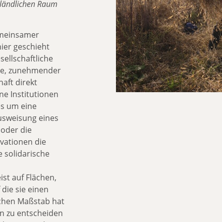
 ländlichen Raum
gemeinsamer
ier geschieht
sellschaftliche
le, zunehmender
aft direkt
ene Institutionen
es um eine
Ausweisung eines
 oder die
vationen die
e solidarische
st auf Flächen,
die sie einen
lichen Maßstab hat
n zu entscheiden