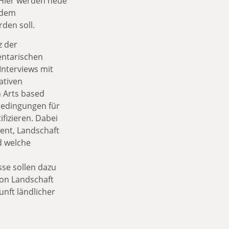
Hier werden neue
t dem
en soll.
z der
entarischen
Interviews mit
ativen
 Arts based
sbedingungen für
fizieren. Dabei
ent, Landschaft
 welche
sse sollen dazu
von Landschaft
unft ländlicher