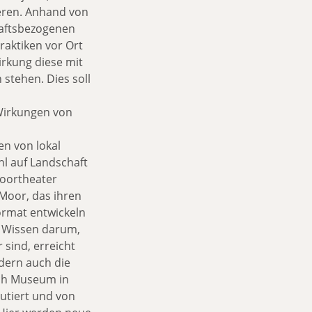
eren. Anhand von
chaftsbezogenen
raktiken vor Ort
rkung diese mit
stehen. Dies soll
Wirkungen von
en von lokal
hl auf Landschaft
Moortheater
Moor, das ihren
ormat entwickeln
s Wissen darum,
 sind, erreicht
dern auch die
ch Museum in
utiert und von