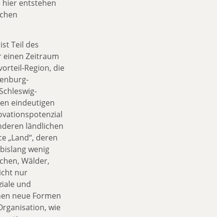
 hier entstehen
ichen
st Teil des
r einen Zeitraum
orteil-Region, die
lenburg-
chleswig-
nen eindeutigen
ovationspotenzial
anderen ländlichen
ce „Land“, deren
 bislang wenig
ächen, Wälder,
icht nur
iale und
ehen neue Formen
rganisation, wie