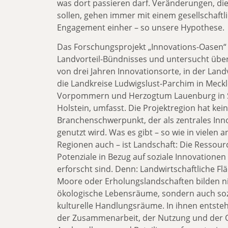
was dort passieren darf. Veränderungen, die
sollen, gehen immer mit einem gesellschaftl
Engagement einher – so unsere Hypothese.
Das Forschungsprojekt „Innovations-Oasen“ i
Landvorteil-Bündnisses und untersucht übe
von drei Jahren Innovationsorte, in der Landv
die Landkreise Ludwigslust-Parchim in Meck
Vorpommern und Herzogtum Lauenburg in S
Holstein, umfasst. Die Projektregion hat kei
Branchenschwerpunkt, der als zentrales Inn
genutzt wird. Was es gibt – so wie in vielen 
Regionen auch – ist Landschaft: Die Ressour
Potenziale in Bezug auf soziale Innovationen
erforscht sind. Denn: Landwirtschaftliche Fl
Moore oder Erholungslandschaften bilden n
ökologische Lebensräume, sondern auch soz
kulturelle Handlungsräume. In ihnen entst
der Zusammenarbeit, der Nutzung und der O