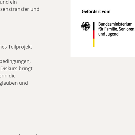
und ein
senstransfer und
hes Teilprojekt
bedingungen,
 Diskurs bringt
enn die
e glauben und