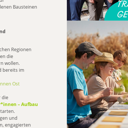
edenen Bausteinen
und
dlichen Regionen
en die
n wollen.
 bereits im
innen Ost
 die
r*innen – Aufbau
starten.
ngen und
n, engagierten