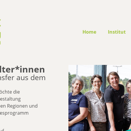
Home
Institut
lter*innen
nsfer aus dem
chte die
estaltung
eren Regionen und
ndesprogramm
uf