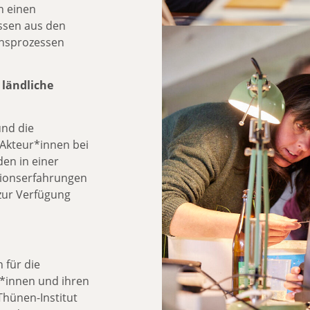
n einen
ssen aus den
chsprozessen
 ländliche
nd die
 Akteur*innen bei
den in einer
tionserfahrungen
zur Verfügung
 für die
r*innen und ihren
Thünen-Institut